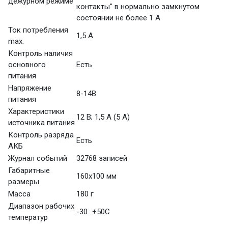
дежурном режиме
контакты" в нормально замкнутом
состоянии не более 1 А
Ток потребления
1,5 А
max.
Контроль наличия
основного
Есть
питания
Напряжение
8-14В
питания
Характеристики
12 В; 1,5 А (5 А)
источника питания
Контроль разряда
Есть
АКБ
Журнал событий
32768 записей
Габаритные
160х100 мм
размеры
Масса
180 г
Диапазон рабочих
-30...+50С
температур