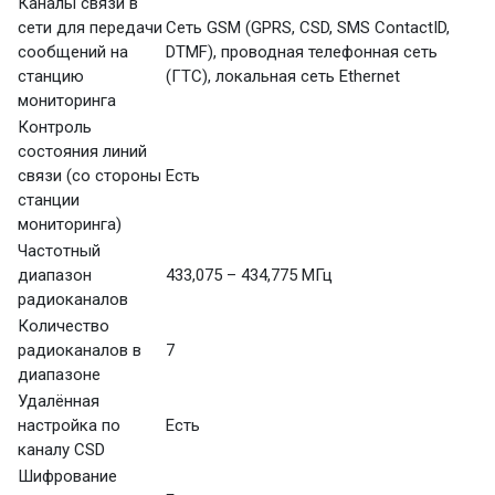
Каналы связи в
сети для передачи
Сеть GSM (GPRS, CSD, SMS ContactID,
сообщений на
DTMF), проводная телефонная сеть
станцию
(ГТС), локальная сеть Ethernet
мониторинга
Контроль
состояния линий
связи (со стороны
Есть
станции
мониторинга)
Частотный
диапазон
433,075 – 434,775 МГц
радиоканалов
Количество
радиоканалов в
7
диапазоне
Удалённая
настройка по
Есть
каналу CSD
Шифрование